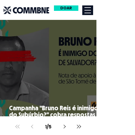
DOAR
Campanha "Bruno Reis é inimigo
do Subúrbio?" cobra respostas
para São Tomé de Paripe
1
/
5