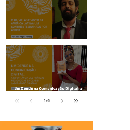
Vias, Vielas e Vozes da América Latina: um
continente banhado por África
Um Dendê na Comunicação Digital: a
importância das práticas pedagógicas da
Olabisi – Laboratório Criativo
1
/
6