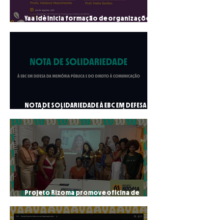
Yaa Idè inicia formação de organizações da
sociedade civil com aula inaugural sobre
democracia e justiça racial
NOTA DE SOLIDARIEDADE À EBC EM DEFESA DA
MEMÓRIA PÚBLICA E DO DIREITO À
COMUNICAÇÃO
Projeto Rizoma promove oficina de
produção multimídia antirracista e conclui
mais um módulo do ciclo formativo