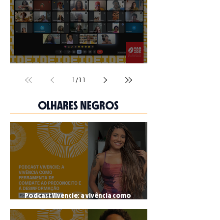
Yaa Idè realiza encontro de acolhimento e
boas-vindas às organizações selecionadas
1
/
11
OLHARES NEGROS
Podcast Vivencie: a vivência como
ferramenta de combate ao preconceito e à
desinformação