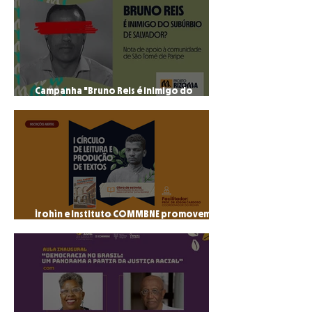
Campanha "Bruno Reis é inimigo do
Subúrbio?" cobra respostas para São Tomé
de Paripe
Ìrohìn e Instituto COMMBNE promovem
curso gratuito de formação em literatura
negra e escrita autoral