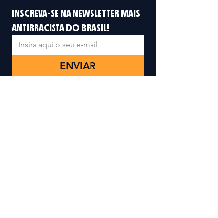
INSCREVA-SE NA NEWSLETTER MAIS 
ANTIRRACISTA DO BRASIL!
ENVIAR
Eu quero me inscrever na lista de 
e-mail da Commbne e receber 
atualizações.
*
ENDEREÇO
Rua da Mouraria, 74,
Nazaré
Salvador, Bahia,
40040-
090