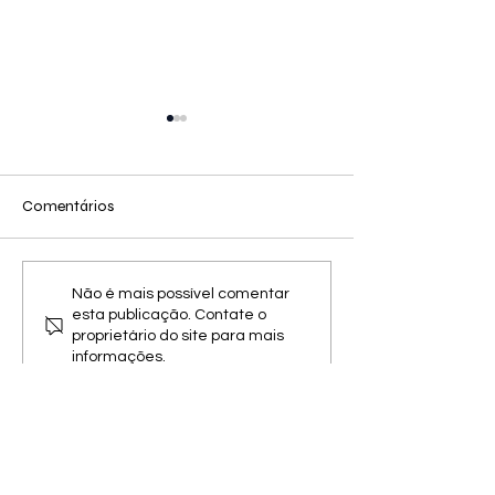
Comentários
Ìrohìn e Instituto
Yaa Idè inicia f
Não é mais possível comentar
esta publicação. Contate o
COMMBNE promovem
organizações da
proprietário do site para mais
curso gratuito de
sociedade civil 
informações.
formação em literatura
inaugural sobre
negra e escrita autoral
democracia e just