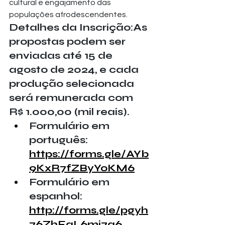
cultural e engajamento das 
populações afrodescendentes.
Detalhes da Inscrição:As 
propostas podem ser 
enviadas até 15 de 
agosto de 2024, e cada 
produção selecionada 
será remunerada com 
R$ 1.000,00 (mil reais).
Formulário em 
português: 
https://forms.gle/AYb
9KxR7fZByYoKM6
Formulário em 
espanhol: 
http://forms.gle/pgyh
76ZhEaL6mj7a6