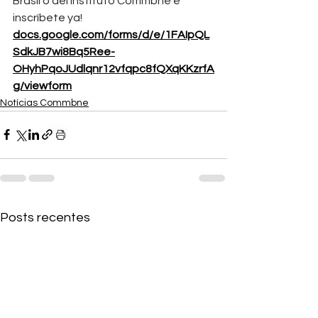
Brasil o del Instituto Commbne e 
inscríbete ya!
docs.google.com/forms/d/e/1FAIpQL
SdkJB7wi8Bq5Ree-
OHyhPqoJUdlqnr12vfqpc8fQXqKKzrfA
g/viewform
Notícias Commbne
Posts recentes